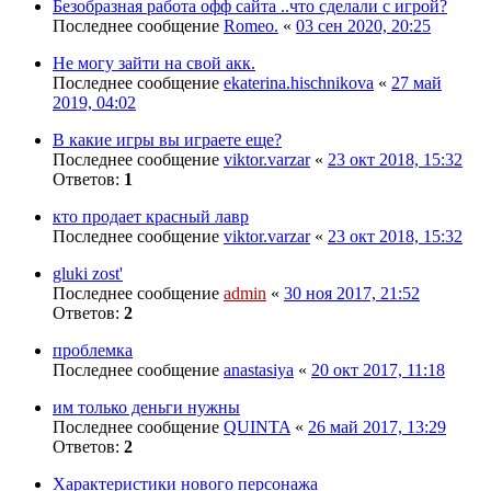
Безобразная работа офф сайта ..что сделали с игрой?
Последнее сообщение
Romeo.
«
03 сен 2020, 20:25
Не могу зайти на свой акк.
Последнее сообщение
ekaterina.hischnikova
«
27 май
2019, 04:02
В какие игры вы играете еще?
Последнее сообщение
viktor.varzar
«
23 окт 2018, 15:32
Ответов:
1
кто продает красный лавр
Последнее сообщение
viktor.varzar
«
23 окт 2018, 15:32
gluki zost'
Последнее сообщение
admin
«
30 ноя 2017, 21:52
Ответов:
2
проблемка
Последнее сообщение
anastasiya
«
20 окт 2017, 11:18
им только деньги нужны
Последнее сообщение
QUINTA
«
26 май 2017, 13:29
Ответов:
2
Характеристики нового персонажа