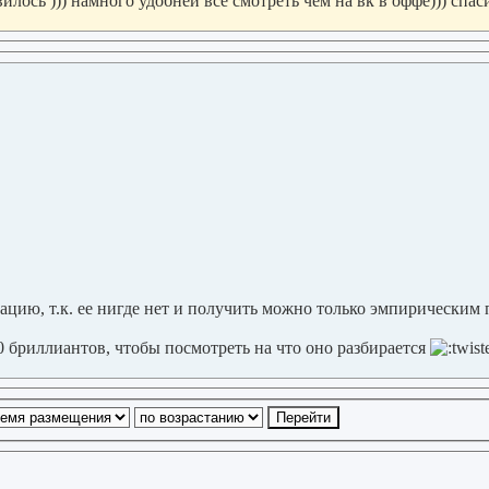
лось ))) намного удобней все смотреть чем на вк в оффе))) спас
цию, т.к. ее нигде нет и получить можно только эмпирическим п
0 бриллиантов, чтобы посмотреть на что оно разбирается