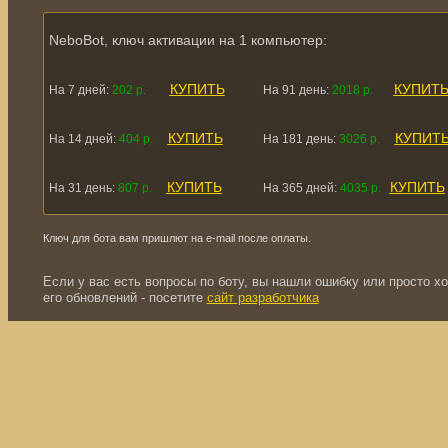
NeboBot, ключ активации на 1 компьютер:
КУПИТЬ
КУПИТ
На 7 дней:
202 р.
На 91 день:
2018 р.
КУПИТЬ
КУПИТ
На 14 дней:
404 р.
На 181 день:
3026 р.
КУПИТЬ
КУПИТЬ
На 31 день:
807 р.
На 365 дней:
4035 р.
Ключ для бота вам пришлют на e-mail после оплаты.
Если у вас есть вопросы по боту, вы нашли ошибку или просто хо
его обновлений - посетите
сайт разработчика