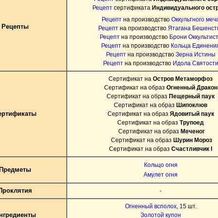
Рецепт
сертификата
Индивидуального ост
Рецепт
на производство
Оккультного меч
Рецепты
Рецепт
на производство
Ятагана Бешенст
Рецепт
на производство
Брони Оккультис
Рецепт
на производство
Кольца Единени
Рецепт
на производство
Зерна Истины
Рецепт
на производство
Идола Святост
Сертификат на
Остров Метаморфоз
Сертификат на образ
Огненный Дракон
Сертификат на образ
Пещерный паук
Сертификат на образ
Шипоклюв
ертификаты
Сертификат на образ
Ядовитый паук
Сертификат на образ
Трупоед
Сертификат на образ
Меченог
Сертификат на образ
Шурин Мороз
Сертификат на образ
Счастливчик I
Кольцо огня
Предметы
Амулет огня
Проклятия
-
Огненный всполох
, 15 шт.
нгредиенты
Золотой купон