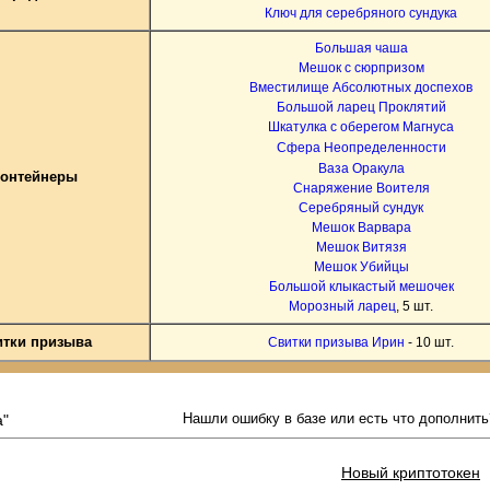
Ключ для серебряного сундука
Большая чаша
Мешок с сюрпризом
Вместилище Абсолютных доспехов
Большой ларец Проклятий
Шкатулка с оберегом Магнуса
Сфера Неопределенности
Ваза Оракула
онтейнеры
Снаряжение Воителя
Серебряный сундук
Мешок Варвара
Мешок Витязя
Мешок Убийцы
Большой клыкастый мешочек
Морозный ларец
, 5 шт.
итки призыва
Свитки призыва Ирин
- 10 шт.
а"
Нашли ошибку в базе или есть что дополнит
Новый криптотокен