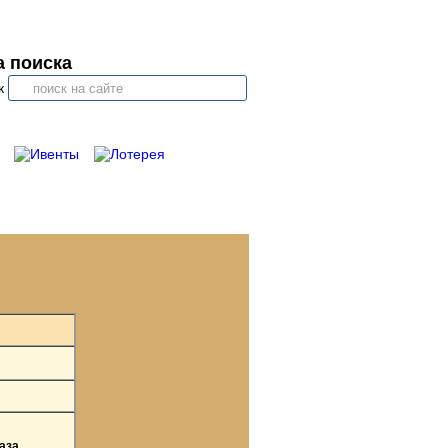
 поиска
к
аза