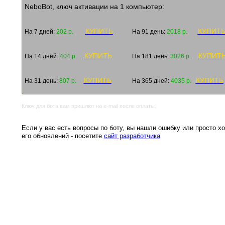
NeboBot, ключ активации на 1 компьютер:
КУПИТЬ
КУПИТ
На 7 дней:
202 р.
На 91 день:
2018 р.
КУПИТЬ
КУПИТ
На 14 дней:
404 р.
На 181 день:
3026 р.
КУПИТЬ
КУПИТЬ
На 31 день:
807 р.
На 365 дней:
4035 р.
Ключ для бота вам пришлют на e-mail после оплаты.
Если у вас есть вопросы по боту, вы нашли ошибку или просто хо
его обновлений - посетите
сайт разработчика