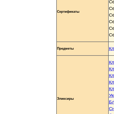
Се
Се
Сертификаты
Се
Се
Се
Се
Кл
Предметы
Кл
Кл
Кл
Кл
Кл
Ук
Эликсиры
Бл
Сн