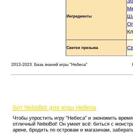
Зо
Ме
Шл
Ингредиенты
Ог
Кл
Св
Свитки призыва
2013-2023. База знаний игры "Небеса"
Бот NeboBot для игры Небеса
Чтобы упростить игру "Небеса" и экономить время 
отличный NeboBot! Он умеет всё: биться с монстр
арене, бродить по островам и магазинам, забират