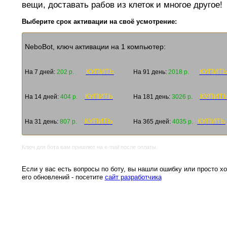
вещи, доставать рабов из клеток и многое другое
Выберите срок активации на своё усмотрение:
NeboBot, ключ активации на 1 компьютер:
КУПИТЬ
КУПИТ
На 7 дней:
202 р.
На 91 день:
2018 р.
КУПИТЬ
КУПИТ
На 14 дней:
404 р.
На 181 день:
3026 р.
КУПИТЬ
КУПИТЬ
На 31 день:
807 р.
На 365 дней:
4035 р.
Ключ для бота вам пришлют на e-mail после оплаты.
Если у вас есть вопросы по боту, вы нашли ошибку или просто хо
его обновлений - посетите
сайт разработчика