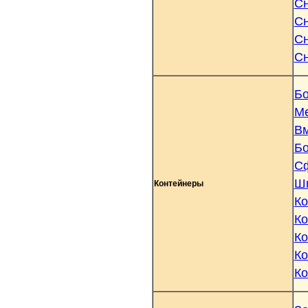
Сн
Сн
Сн
Сн
Б
Ме
Вм
Бо
Сф
Шк
Контейнеры
Ко
Ко
Ко
Ко
Ко