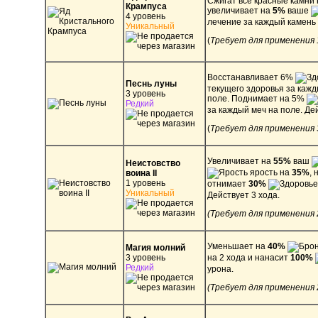
Сжигат все красные камни 
Крампуса
увеличивает на
5%
ваше
4 уровень
лечение за каждый камень 
Уникальный
(
Требует для применения 
Восстанавливает 6%
Песнь луны
текущего здоровья за кажд
3 уровень
поле. Поднимает на 5%
Редкий
за каждый меч на поле. Де
(
Требует для применения 
Увеличивает на
55%
ваш
Неистовство
ярость на
35%
, 
воина II
1 уровень
отнимает
30%
Уникальный
Действует 3 хода.
(Требует для применения 
Уменьшает на
40%
Магия молний
3 уровень
на 2 хода и нанасит
100%
Редкий
урона.
(Требует для применения 