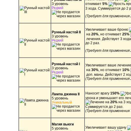
3 уровень
отнимает
5%
яро
Редкий
3 хода. Суммируется до 2 р
(Требует для применения
Увеличивает ваше броню
Рунный настой II
на
20%
, но отнимает
25%
3 уровень
лечения. Действует 3 ход
Редкий
до 2 раз.
(Требует для применения
Рунный настой I
Увеличивает ваше лечени
3 уровень
на
30%
, но отнимает
10%
Редкий
доп. маны. Действует 2 хо
(Требует для применения
Наносит врагу
150%
Лампа джинна II
урона и уменьшает его ле
5 уровень
на
20%
на 3 хо
Уникальный
Суммируется до 2 раз.
(Требует для применения 
Магия вьюги
Увеличивает вашу удачу
5 уровень