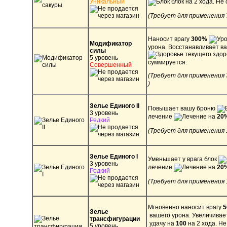
Уникальный
блок на 2 хода. Не
(Требует для применения 
Наносит врагу
300%
Модификатор
урона. Восстанавливает в
силы
текущего здор
5 уровень
суммируется.
Совершенный
(Требует для применения
)
Зелье Единого II
Повышает вашу броню
3 уровень
лечение
на
20
Редкий
(Требует для применения 
Зелье Единого I
Уменьшает у врага блок
3 уровень
лечение
на
20
Редкий
(Требует для применения 
Мгновенно наносит врагу
Зелье
вашего урона. Увеличивае
трансфигурации
удачу на
100
на 2 хода. Не
5 уровень