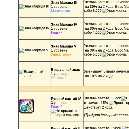
Увеличивает ваше лечени
Знак Марида III
1 уровень
на
30%
на 2 хода. Босс М
Магический
себе
3.000
урона.
Увеличивает ваше лечени
Знак Марида IV
1 уровень
на
30%
на 2 хода. Босс М
Редкий
себе
4.000
урона.
Увеличивает ваше лечени
Знак Марида V
1 уровень
на
30%
на 2 хода. Босс М
Уникальный
себе
5.000
урона.
Воздушный знак
Уменьшает у врага лечени
1 уровень
на
10%
на 2 хода.
Обычный
Увеличивает ваш блок
Рунный настой IV
3 уровень
отнимает
15%
я
Редкий
Действует 2 хода.
(Требует для применения
Увеличивает ваш урон
Рунный настой III