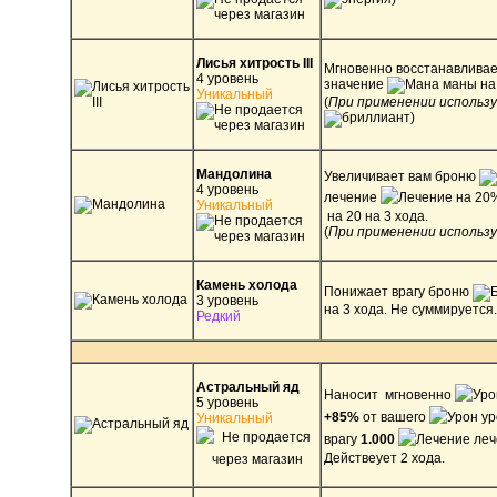
Лисья хитрость III
Мгновенно восстанавливае
4 уровень
значение
маны на
Уникальный
(
При применении использ
)
Мандолина
Увеличивает вам броню
4 уровень
лечение
на 20%
Уникальный
на 20 на 3 хода.
(
При применении использ
Камень холода
Понижает врагу броню
3 уровень
на 3 хода. Не суммируется.
Редкий
Астральный яд
Наносит мгновенно
5 уровень
+85%
от вашего
ур
Уникальный
врагу
1.000
леч
Действеует 2 хода.