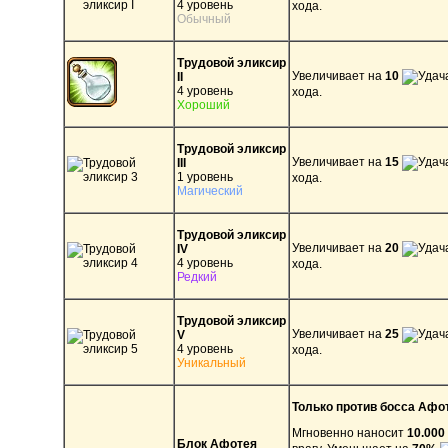
4 уровень
хода.
Обычный
Трудовой эликсир
Увеличивает на
10
II
4 уровень
хода.
Хороший
Трудовой эликсир
Увеличивает на
15
III
1 уровень
хода.
Магический
Трудовой эликсир
Увеличивает на
20
IV
4 уровень
хода.
Редкий
Трудовой эликсир
Увеличивает на
25
V
4 уровень
хода.
Уникальный
Только против босса Афо
Мгновенно наносит
10.000
Блок Афотея