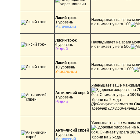
Лисий трюк
Накладывает на врага молч
1 уровень
и отнимает у него 100
Магический
Лисий трюк
Накладывает на врага молч
6 уровень
и отнимает у него 500
Редкий
Лисий трюк
Накладывает на врага молч
10 уровень
и отнимает у него 1.000
Уникальный
Уменьшает ваше максима
здоровье на
7
Анти-лисий спрей
боя. Снимает у врага
100%
1 уровень
брони на 2 хода
Редкий
(Действует только на
Сн
Требует для применения 
Уменьшает ваше максимал
здоровье на
6
Анти-лисий спрей
боя. Снимает у врага
100%
1 уровень
брони на 2 хода
Магический