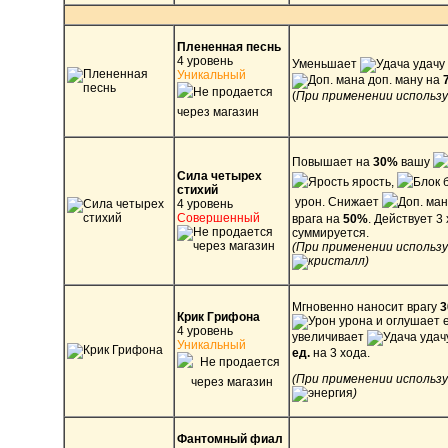
Плененная песнь
4 уровень
Уменьшает
удачу
Уникальный
доп. ману на
(
При применении использ
Повышает на
30%
вашу
Сила четырех
ярость,
б
стихий
урон. Снижает
4 уровень
Совершенный
врага на
50%
. Действует 3 
суммируется.
(При применении использу
)
Мгновенно наносит врагу
Крик Грифона
урона и оглушает е
4 уровень
увеличивает
удач
Уникальный
ед.
на 3 хода.
(При применении использ
)
Фантомный фиал