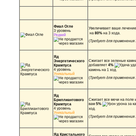
Фиал Огле
Увеличивает ваше лечени
3 уровень
на
80%
на 3 хода.
Редкий
(
Требует для применения 
Яд
Сжигает все зеленые камни
Энергетического
добавляет
4%
уда
Крампуса
4 уровень
камень на 1 ход.
Уникальный
(
Требует для применения 
Яд
Сжигает все мечи на поле 
Бриллиантового
вам
5%
урона за к
Крампуса
4 уровень
ход.
Уникальный
(
Требует для применения 
Яд Кристального