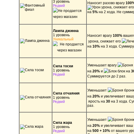
3 уровень
Наносит разово врагу
100
Редкий
урона, снижает ег
на
5%
на 2 хода. Не сумми
Лампа джинна
1 уровень
Наносит врагу
100%
ваше
Уникальный
урона, снижает его
на
10%
на 3 хода. Суммиру
Уменьшает врагу
Сила тоски
1 уровень
на
20%
и
блок на
3
Редкий
Суммируется до 2 раз.
Уменьшает
броню
Сила отчаяния
на
20%
и увеличивает ваш
1 уровень
ярость на
30
на 3 хода. С
Редкий
раз.
Уменьшает
брон
Сила жара
на
20%
и увеличивает ваш
1 уровень
на
500 + 10%
от
вашего уро
Редкий