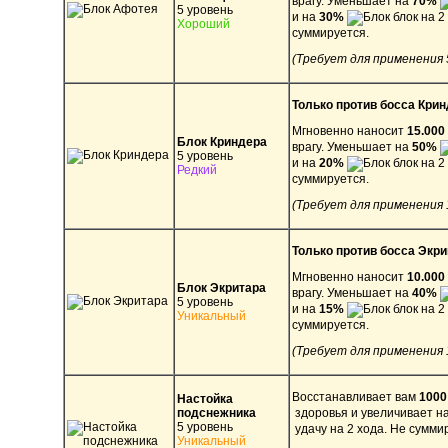
врагу. Уменьшает на
70%
5 уровень
и на
30%
блок на 2
Хороший
суммируется.
(Требует для применения
Только против босса Крин
Мгновенно наносит
15.000
Блок Криндера
врагу. Уменьшает на
50%
5 уровень
и на
20%
блок на 2
Редкий
суммируется.
(Требует для применения
Только против босса Экри
Мгновенно наносит
10.000
Блок Экритара
врагу. Уменьшает на
40%
5 уровень
и на
15%
блок на 2
Уникальный
суммируется.
(Требует для применения
Восстанавливает вам
100
Настойка
подснежника
здоровья и увеличивает н
5 уровень
удачу на 2 хода. Не сумми
Уникальный