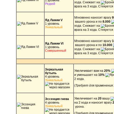
1 уровень
хода. Снижает на
Редкий
врага на 3 хода. Стекуется 
Мгновенно наносит врагу
Яд Ламии V
вашего урона и по
8.000
1 уровень
хода. Снижает на
Уникальный
врага на 3 хода. Стекуется 
Мгновенно наносит врагу
1
Яд Ламии VI
вашего урона и по
10.000
1 уровень
хода. Снижает на
Совершенный
врага на 3 хода. Стекуется 
Зеркальная
Увеличивает вам на
20%
бутыль
и уменьшает на
10%
4 уровень
2 хода.
Уникальный
(
Требует для применения 
Увеличивает на
20
вашу
Эссенция гнева
4 уровень
на 2 хода и наносит врагу
Уникальный
урона.
(
Требует для применения 