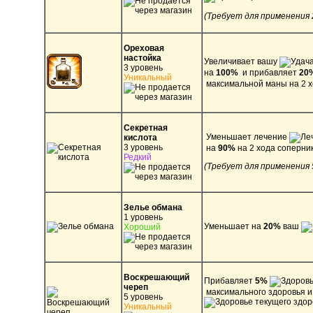
(Требует для применения 
Ореховая
настойка
Увеличивает вашу
3 уровень
на
100%
и прибавляет
20
Уникальный
макс
имальной маны на 2 х
Секретная
Уменьшает лечение
кислота
3 уровень
на
90%
на 2 хода соперник
Редкий
(Требует для применения 
Зелье обмана
1 уровень
Уменьшает на
20%
ваш
Хороший
Воскрешающий
Прибавляет
5%
череп
максимального здоровья 
5 уровень
текущего здор
Уникальный