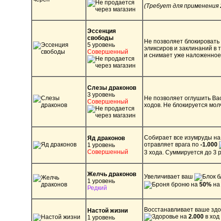
(Требует для применения 
Эссенция
свободы
Не позволяет блокировать
5 уровень
эликсиров и заклинаний в 
Совершенный
и снимает уже наложенное
Слезы драконов
3 уровень
Не позволяет оглушить Вас
Совершенный
ходов. Не блокируется мол
Собирает все изумруды на
Яд драконов
отравляет врага по
-1.000
1 уровень
Совершенный
3 хода. Суммируется до 3 р
Желчь драконов
Увеличивает ваш
б
1 уровень
броню на
50%
на 
Редкий
Восстанавливает ваше зд
Настой жизни
на
2.000
в ход
1 уровень