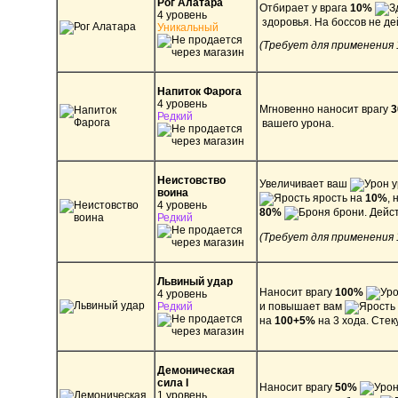
Рог Алатара
Отбирает у врага
10%
4 уровень
здоровья. На боссов не де
Уникальный
(Требует для применения 
Напиток Фарога
4 уровень
Мгновенно наносит врагу
Редкий
вашего урона.
Неистовство
Увеличивает ваш
у
воина
ярость на
10%
, 
4 уровень
80%
брони. Дейст
Редкий
(Требует для применения 
Львиный удар
Наносит врагу
100%
4 уровень
Редкий
и повышает вам
на
100+5%
на 3 хода. Стек
Демоническая
сила I
Наносит врагу
50%
1 уровень