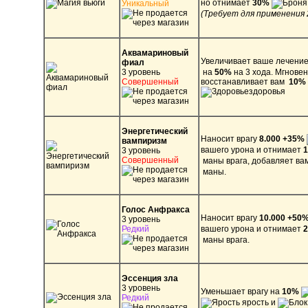
но отнимает
30%
Уникальный
(Требует для применения 
Аквамариновый
У
величивает ваше лечени
фиал
3 уровень
на
50%
на 3 хода. Мгнове
Совершенный
восстанавливает вам
10%
здоровья
Энергетический
Наносит врагу
8.000 +35%
вампиризм
вашего урона и отнимает
1
3 уровень
Совершенный
маны врага, добавляет ва
маны.
Голос Анфракса
Наносит врагу
10.000 +50
3 уровень
Редкий
вашего урона и отнимает
2
маны врага.
Эссенция зла
3 уровень
Уменьшает врагу
на
10%
Редкий
ярость и