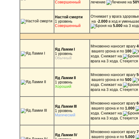
Совершенный
лечение
на
50
Отнимает у врага здоровь
Настой смерти
1 уровень
на -
2.000
в ход и уменьша
Совершенный
на
5.000
на 3 ход
Мгновенно наносит врагу
Яд Ламии I
вашего урона и по
100
1 уровень
хода. Снижает на
Обычный
врага на 3 хода. Стекуется 
Мгновенно наносит врагу
Яд Ламии II
вашего урона и по
500
1 уровень
хода. Снижает на
Хороший
врага на 3 хода. Стекуется 
Мгновенно наносит врагу
Яд Ламии III
вашего урона и по
1.000
1 уровень
хода. Снижает на
Магический
врага на 3 хода. Стекуется 
Мгновенно наносит врагу
Яд Ламии IV
вашего урона и по
5.000