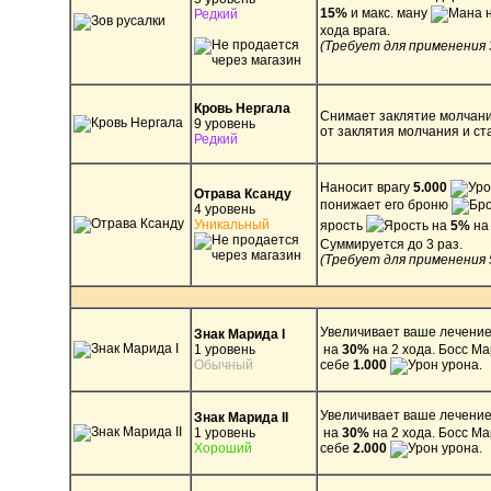
15%
и макс. ману
Редкий
хода врага.
(Требует для применения 
Кровь Нергала
Снимает заклятие молчан
9 уровень
от заклятия молчания и ст
Редкий
Наносит врагу
5.000
Отрава Ксанду
понижает его броню
4 уровень
Уникальный
ярость
на
5%
на 
Суммируется до 3 раз.
(Требует для применения 
Увеличивает ваше лечени
Знак Марида I
1 уровень
на
30%
на 2 хода. Босс М
Обычный
себе
1.000
урона.
Увеличивает ваше лечени
Знак Марида II
1 уровень
на
30%
на 2 хода. Босс М
Хороший
себе
2.000
урона.