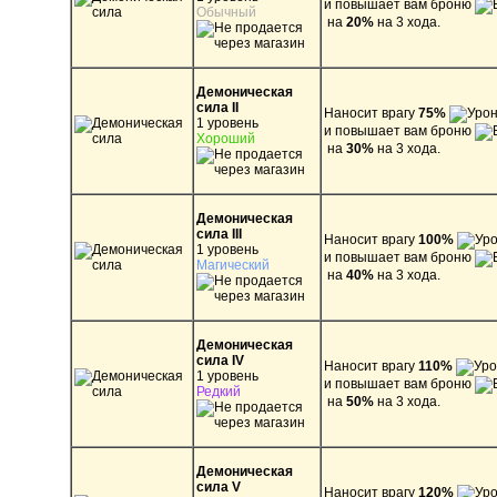
и повышает вам броню
Обычный
на
20%
на 3 хода.
Демоническая
сила II
Наносит врагу
75%
1 уровень
и повышает вам броню
Хороший
на
30%
на 3 хода.
Демоническая
сила III
Наносит врагу
100%
1 уровень
и повышает вам броню
Магический
на
40%
на 3 хода.
Демоническая
сила IV
Наносит врагу
110%
1 уровень
и повышает вам броню
Редкий
на
50%
на 3 хода.
Демоническая
сила V
Наносит врагу
120%