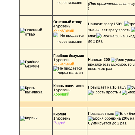
(При применении использ
)
Огненный отвар
Наносит врагу
150%
4 уровень
Уменьшает врагу ярость
Уникальный
блок
на
50
на 3 ход
до 2 раз.
Грибное безумие
Наносит
200
урона
1 уровень
Уникальный
рюкзаке есть мухомор, то 
несколько раз
Кровь василиска
Повышает на
10
вашу
1 уровень
ярость и
Хороший
Повышает ваш
бло
Кирпич
1 уровень
​ броню на
20%
на 
Редкий
Суммируется до 2 раз.