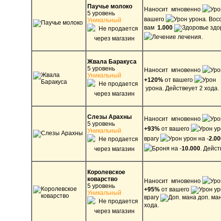
Паучье молоко
Наносит мгновенно
5 уровень
вашего
урона. Вос
Уникальный
вам
1.000
здо
лечения.
Жвала Баракуса
5 уровень
Наносит мгновенно
Уникальный
+120%
от вашего
урона.
Действеует 2 хода.
Слезы Арахны
Наносит мгновенно
5 уровень
+93%
от вашего
ур
Уникальный
врагу
урон на -
2.00
на -
10.000
. Дейст
Королевское
коварство
Наносит мгновенно
5 уровень
+95%
от
вашего
ур
Уникальный
врагу
доп. ма
хода.