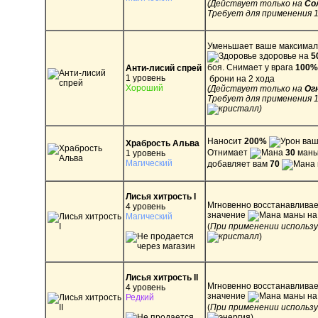
​(Действует только на
Со
Требует для применения 
Уменьшает ваше максимал
здоровье на
5
боя. Снимает у врага
100%
Анти-лисий спрей
1 уровень
брони на 2 хода
Хороший
(Действует только на
Ог
Требует для применения 1
)
Наносит
200%
ваш
Храбрость Альва
Отнимает
30
маны
1 уровень
Магический
добавляет вам
70
Лисья хитрость I
Мгновенно восстанавливае
4 уровень
значение
маны н
Магический
(
При применении использу
)
Лисья хитрость II
Мгновенно восстанавливае
4 уровень
значение
маны н
Редкий
(
При применении использ
)