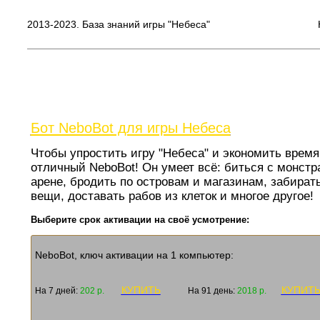
2013-2023. База знаний игры "Небеса"
Бот NeboBot для игры Небеса
Чтобы упростить игру "Небеса" и экономить время 
отличный NeboBot! Он умеет всё: биться с монстр
арене, бродить по островам и магазинам, забират
вещи, доставать рабов из клеток и многое другое
Выберите срок активации на своё усмотрение:
NeboBot, ключ активации на 1 компьютер:
КУПИТЬ
КУПИТ
На 7 дней:
202 р.
На 91 день:
2018 р.