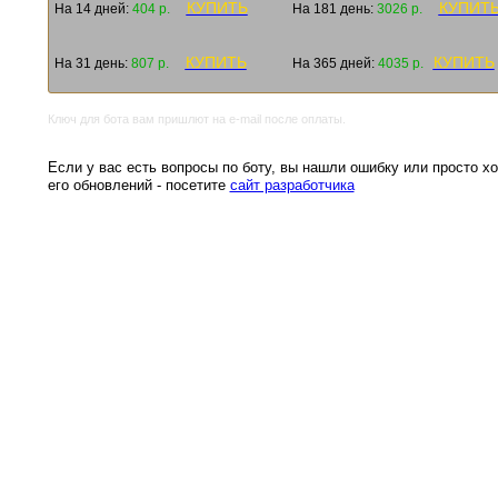
КУПИТЬ
КУПИТ
На 14 дней:
404 р.
На 181 день:
3026 р.
КУПИТЬ
КУПИТЬ
На 31 день:
807 р.
На 365 дней:
4035 р.
Ключ для бота вам пришлют на e-mail после оплаты.
Если у вас есть вопросы по боту, вы нашли ошибку или просто хо
его обновлений - посетите
сайт разработчика