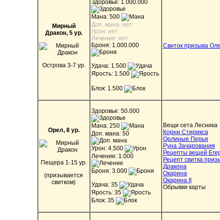
Здоровье: 1.000.000
Мана: 500
Доп. мана: нет
Мирный
Урон: нет
Дракон, 5 ур.
Лечение: нет
Броня: 1.000.000
Свиток призыва Ол
Острова 3-7 ур.
Удача: 1.500
Ярость: 1.500
Блок: 1.500
Здоровье: 50.000
Вещи сета Лесника
Мана: 250
Орел, 8 ур.
Корни Стирикса
Доп. мана: 50
Орлиные Перья
Руна Зачарования
Урон: 4.500
Рецепты вещей Еге
Лечение: 1.000
Рецепт свитка приз
Пещера 1-15 ур.
Дракона
Броня: 3.000
Окарина
(призывается
Окарина II
свитком)
Удача: 35
Обрывки карты
Ярость: 35
Блок: 35