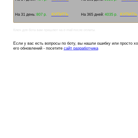
КУПИТЬ
КУПИТЬ
На 31 день:
807 р.
На 365 дней:
4035 р.
Ключ для бота вам пришлют на e-mail после оплаты.
Если у вас есть вопросы по боту, вы нашли ошибку или просто хо
его обновлений - посетите
сайт разработчика