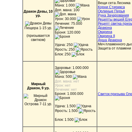
Вещи сета Лесника
Мана: 1.000
Корни Стирикса
Доп. мана: 100
Орлиные Перья
Дракон Девы
, 10
Руна Зачарования
ур.
Урон: 30.000
Рецепты вещей Еге
Лечение: 75.000
Рецепт свитка приз
Дракона
Пещера 1-15 ур.
Окарина
Броня: 120.000
(призывается
Окарина II
свитком)
Душа Дракона
Меч пламенного ды
Удача: 250
Защита от пламени
Ярость: 250
Блок: 250
Здоровье: 1.000.000
Мана: 500
Доп. мана: нет
Мирный
Урон: нет
Дракон, 9 ур.
Лечение: нет
Броня: 1.000.000
Свиток призыва Ол
Острова 7-11 ур.
Удача: 1.500
Ярость: 1.500
Блок: 1.500