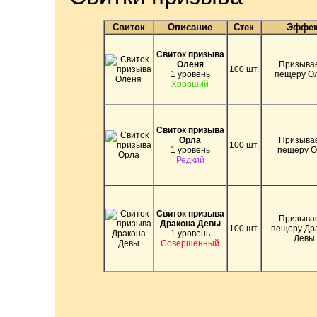
Свиток
Описание
Стек
Эффек
Свиток призыва
Оленя
Призывае
100 шт.
1 уровень
пещеру О
Хороший
Свиток призыва
Орла
Призывае
100 шт.
1 уровень
пещеру О
Редкий
Свиток призыва
Призывае
Дракона Девы
100 шт.
пещеру Др
1 уровень
Девы
Совершенный