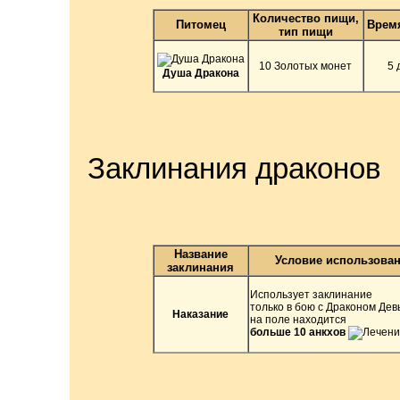
Количество пищи,
Питомец
Врем
тип пищи
10 Золотых монет
5 
Душа Дракона
Заклинания драконов
Название
Условие использова
заклинания
Использует заклинание
только в бою с Драконом Дев
Наказание
на поле находится
больше 10 анкхов