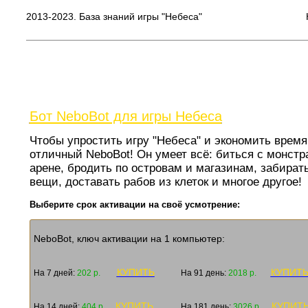
2013-2023. База знаний игры "Небеса"
Бот NeboBot для игры Небеса
Чтобы упростить игру "Небеса" и экономить время 
отличный NeboBot! Он умеет всё: биться с монстр
арене, бродить по островам и магазинам, забират
вещи, доставать рабов из клеток и многое другое
Выберите срок активации на своё усмотрение:
NeboBot, ключ активации на 1 компьютер:
КУПИТЬ
КУПИТ
На 7 дней:
202 р.
На 91 день:
2018 р.
КУПИТЬ
КУПИТ
На 14 дней:
404 р.
На 181 день:
3026 р.