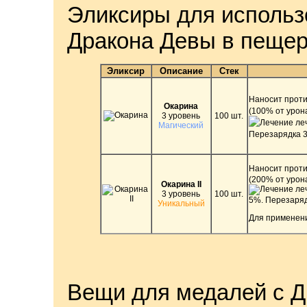
Эликсиры для использ
Дракона Девы в пеще
Эликсир
Описание
Стек
Наносит прот
Окарина
(100% от урон
3 уровень
100 шт.
леч
Магический
Перезарядка 3
Наносит прот
(200% от урон
Окарина II
леч
3 уровень
100 шт.
5%.
Перезаряд
Уникальный
Для применени
Вещи для медалей с 