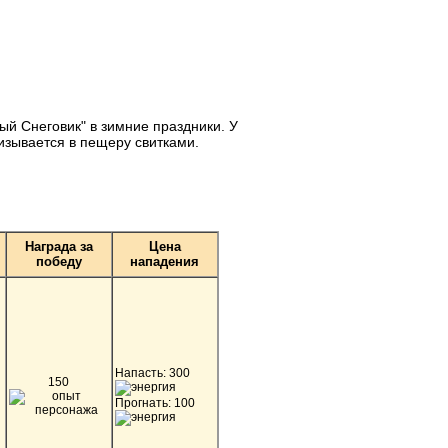
ый Снеговик" в зимние праздники. У
изывается в пещеру свитками.
Награда за
Цена
победу
нападения
Напасть: 300
150
Прогнать: 100