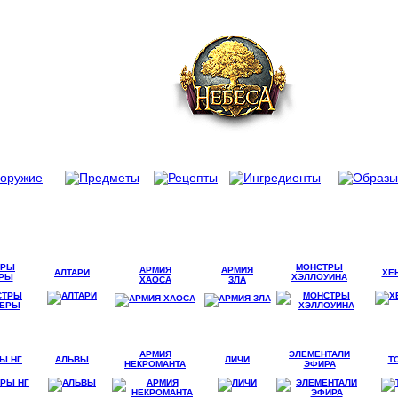
ТРЫ
МОНСТРЫ
АРМИЯ
АРМИЯ
АЛТАРИ
ХЕ
РЫ
ХЭЛЛОУИНА
ХАОСА
ЗЛА
АРМИЯ
ЭЛЕМЕНТАЛИ
Ы НГ
АЛЬВЫ
ЛИЧИ
Т
НЕКРОМАНТА
ЭФИРА