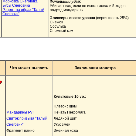
Морковка Снеговика
Финальный удар:
Бусы Снеговика
Убивает вас, если не использовали 5 ходов
Рецепт на образ "Талый
подряд мандарины
Снеговик"
Эликсиры своего уровня
(вероятность 25%):
Снежок
Сосулька
Снежный ком
Что может выпасть
Заклинания монстра
Культовые 10 ур.:
Плевок Ядом
Мандарины I-VI
Печать Некромага
Свиток призыва "Талый
Ледяной щит
Снеговик"
Укус змеи
Фрагмент панно
Змеиная кожа