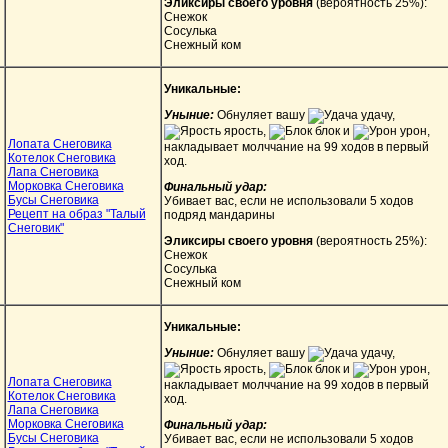
Эликсиры своего уровня
(вероятность 25%):
Снежок
Сосулька
Снежный ком
Уникальные:
Уныние:
Обнуляет вашу
удачу,
ярость,
блок и
урон,
Лопата Снеговика
накладывает молччание на 99 ходов в первый
Котелок Снеговика
ход.
Лапа Снеговика
Морковка Снеговика
Финальный удар:
Бусы Снеговика
Убивает вас, если не использовали 5 ходов
Рецепт на образ "Талый
подряд мандарины
Снеговик"
Эликсиры своего уровня
(вероятность 25%):
Снежок
Сосулька
Снежный ком
Уникальные:
Уныние:
Обнуляет вашу
удачу,
ярость,
блок и
урон,
Лопата Снеговика
накладывает молччание на 99 ходов в первый
Котелок Снеговика
ход.
Лапа Снеговика
Морковка Снеговика
Финальный удар:
Бусы Снеговика
Убивает вас, если не использовали 5 ходов