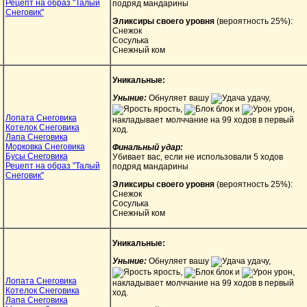
Рецепт на образ "Талый
подряд мандарины
Снеговик"
Эликсиры своего уровня
(вероятность 25%):
Снежок
Сосулька
Снежный ком
Уникальные:
Уныние:
Обнуляет вашу
удачу,
ярость,
блок и
урон,
Лопата Снеговика
накладывает молччание на 99 ходов в первый
Котелок Снеговика
ход.
Лапа Снеговика
Морковка Снеговика
Финальный удар:
Бусы Снеговика
Убивает вас, если не использовали 5 ходов
Рецепт на образ "Талый
подряд мандарины
Снеговик"
Эликсиры своего уровня
(вероятность 25%):
Снежок
Сосулька
Снежный ком
Уникальные:
Уныние:
Обнуляет вашу
удачу,
ярость,
блок и
урон,
Лопата Снеговика
накладывает молччание на 99 ходов в первый
Котелок Снеговика
ход.
Лапа Снеговика