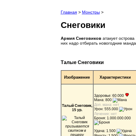
Главная
>
Монстры
>
Снеговики
Армия Снеговиков
атакует острова 
них надо отбирать новогодние манда
Талые Снеговики
Изображение
Характеристики
Здоровье: 60.000
Мана: 800
Доп. мана: нет
Талый Снеговик,
Урон: 555.000
15 ур.
Лечение: нет
Броня: 1.000.000.000
призывается
свитком в
Удача: 1.500
пещеру
Ярость: 1.500