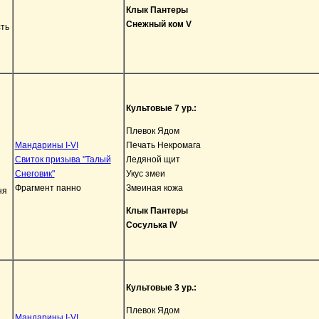
Клык Пантеры
Снежный ком V
Культовые 7 ур.:
Плевок Ядом
Мандарины I-VI
Печать Некромага
Свиток призыва "Талый
Ледяной щит
Снеговик"
Укус змеи
Фрагмент панно
Змеиная кожа
Клык Пантеры
Сосулька IV
Культовые 3 ур.:
Плевок Ядом
Мандарины I-VI