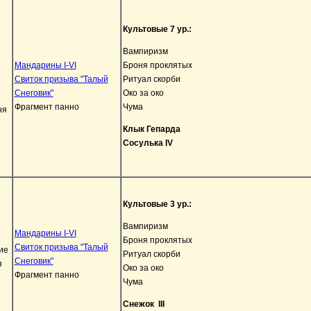
Культовые 7 ур.:
Вампиризм
Мандарины I-VI
Броня проклятых
Свиток призыва "Талый
Ритуал скорби
Снеговик"
Око за око
Фрагмент панно
Чума
Клык Гепарда
Сосулька IV
Культовые 3 ур.:
Вампиризм
Мандарины I-VI
Броня проклятых
Свиток призыва "Талый
Ритуал скорби
Снеговик"
Око за око
Фрагмент панно
Чума
Снежок III