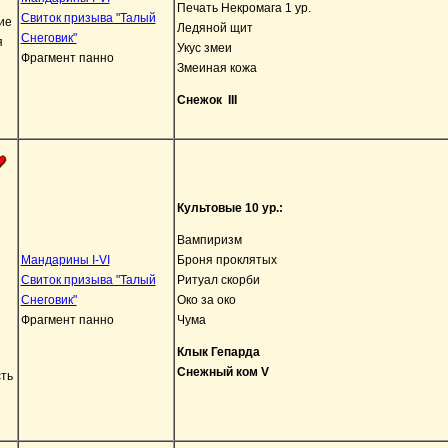
Печать Некромага 1 ур.
Свиток призыва "Талый
Ледяной щит
Снеговик"
Укус змеи
Фрагмент панно
Змеиная кожа
Снежок III
Культовые 10 ур.:
Вампиризм
Мандарины I-VI
Броня проклятых
Свиток призыва "Талый
Ритуал скорби
Снеговик"
Око за око
Фрагмент панно
Чума
Клык Гепарда
Снежный ком V