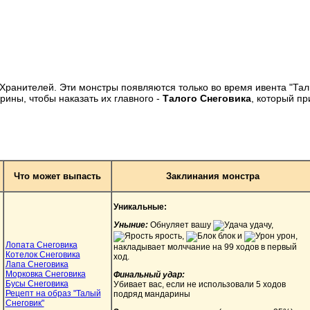
Хранителей. Эти монстры появляются только во время ивента "Тал
рины, чтобы наказать их главного -
Талого Снеговика
, который пр
Что может выпасть
Заклинания монстра
Уникальные:
Уныние:
Обнуляет вашу
удачу,
ярость,
блок и
урон,
Лопата Снеговика
накладывает молччание на 99 ходов в первый
Котелок Снеговика
ход.
Лапа Снеговика
Морковка Снеговика
Финальный удар:
Бусы Снеговика
Убивает вас, если не использовали 5 ходов
Рецепт на образ "Талый
подряд мандарины
Снеговик"