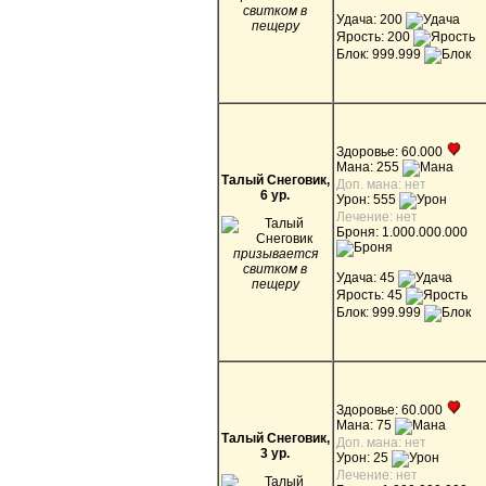
свитком в
Удача: 200
пещеру
Ярость: 200
Блок: 999.999
Здоровье: 60.000
Мана: 255
Талый Снеговик,
Доп. мана: нет
6 ур.
Урон: 555
Лечение: нет
Броня: 1.000.000.000
призывается
свитком в
Удача: 45
пещеру
Ярость: 45
Блок: 999.999
Здоровье: 60.000
Мана: 75
Талый Снеговик,
Доп. мана: нет
3 ур.
Урон: 25
Лечение: нет